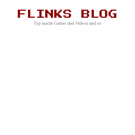
Zum
Inhalt
FLINKS BLOG
springen
Typ macht Games und Videos und so