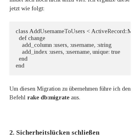
jetzt wie folgt:
class AddUsernameToUsers < ActiveRecord::Migra
  def change

    add_column :users, :username, :string

    add_index :users, :username, unique: true

  end

end
Um diesen Migration zu übernehmen führe ich den
Befehl
rake db:migrate
aus.
2. Sicherheitslücken schließen