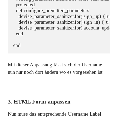
  protected

  def configure_premitted_parameters

    devise_parameter_sanitizer.for(:sign_up) { |u| 
    devise_parameter_sanitizer.for(:sign_in) { |u| 
    devise_parameter_sanitizer.for(:account_update)
  end

end
Mit dieser Anpassung lässt sich der Username
nun nur noch dort ändern wo es vorgesehen ist.
3. HTML Form anpassen
Nun muss das entsprechende Username Label