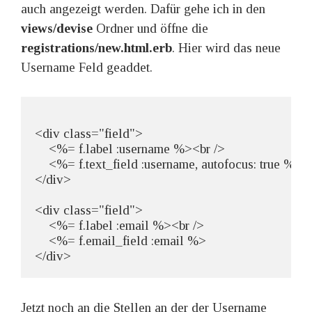
auch angezeigt werden. Dafür gehe ich in den
views/devise
Ordner und öffne die
registrations/new.html.erb
. Hier wird das neue
Username Feld geaddet.
<div class="field">

    <%= f.label :username %><br />

    <%= f.text_field :username, autofocus: true %>

</div>

<div class="field">

    <%= f.label :email %><br />

    <%= f.email_field :email %>

</div>
Jetzt noch an die Stellen an der der Username